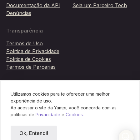
Documentação da API
Seja um Parceiro Tech
Denúncias
Transparência
Termos de Uso
Política de Privacidade
Política de Cookies
Termos de Parcerias
© 2026 Yampi Desenvolvimento de Softwares LTDA
Utilizamos cookies para te oferecer uma melhor
15.699.640/0001-09
experiência de uso.
Ao acessar o site da Yampi, você concorda com as
Feito por brasileiros para empreendedores brasileiros.
políticas de
Privacidade
e
Cookies.
Mapa do site
Verificada por
Ok, Entendi!