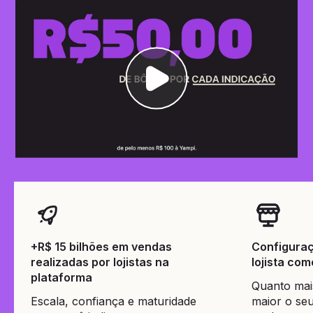
+R$ 15 bilhões em vendas
Configuraç
realizadas por lojistas na
lojista co
plataforma
Quanto mais
Escala, confiança e maturidade
maior o seu