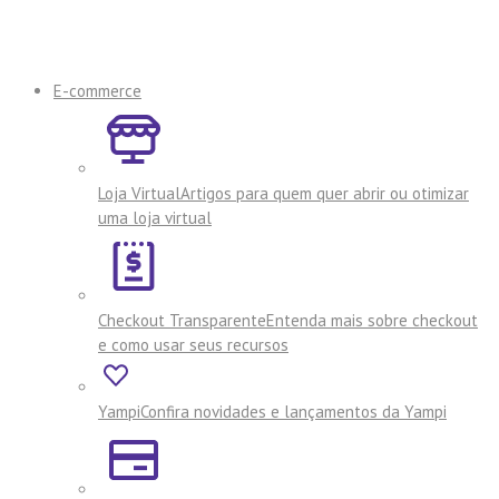
E-commerce
Loja Virtual
Artigos para quem quer abrir ou otimizar
uma loja virtual
Checkout Transparente
Entenda mais sobre checkout
e como usar seus recursos
Yampi
Confira novidades e lançamentos da Yampi