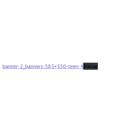
banner-2_banners-583×350-teen-4
Baixar