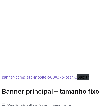
banner-completo-mobile-500×375-teen-3
Baixar
Banner principal – tamanho fixo
💻
Versão visualização no computador