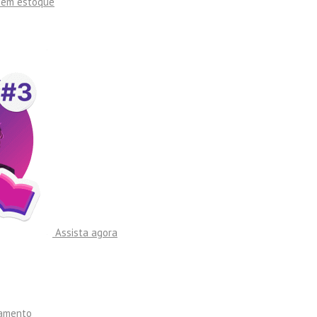
sem estoque
Assista agora
namento