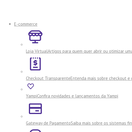
E-commerce
Loja Virtual
Artigos para quem quer abrir ou otimizar uma
Checkout Transparente
Entenda mais sobre checkout e 
Yampi
Confira novidades e lançamentos da Yampi
Gateway de Pagamento
Saiba mais sobre os sistemas f