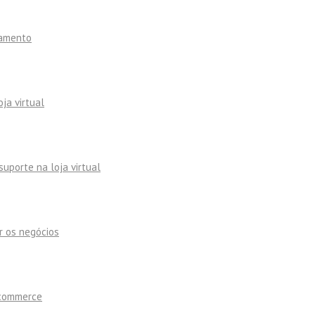
namento
ja virtual
uporte na loja virtual
r os negócios
-commerce