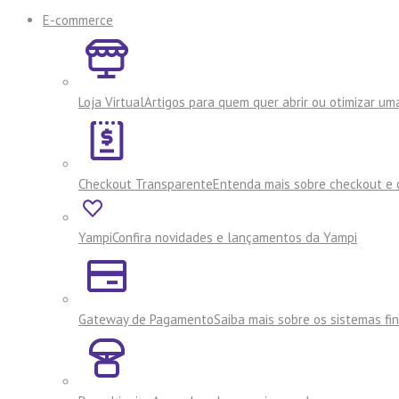
E-commerce
Loja Virtual
Artigos para quem quer abrir ou otimizar uma
Checkout Transparente
Entenda mais sobre checkout e 
Yampi
Confira novidades e lançamentos da Yampi
Gateway de Pagamento
Saiba mais sobre os sistemas f