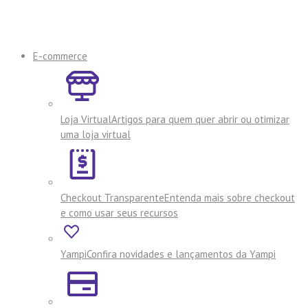
E-commerce
Loja Virtual
Artigos para quem quer abrir ou otimizar
uma loja virtual
Checkout Transparente
Entenda mais sobre checkout
e como usar seus recursos
Yampi
Confira novidades e lançamentos da Yampi