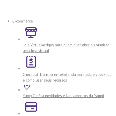
E-commerce
Loja Virtual
Artigos para quem quer abrir ou otimizar
uma loja virtual
Checkout Transparente
Entenda mais sobre checkout
e como usar seus recursos
Yampi
Confira novidades e lançamentos da Yampi