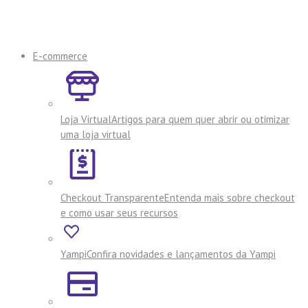
E-commerce
Loja Virtual
Artigos para quem quer abrir ou otimizar
uma loja virtual
Checkout Transparente
Entenda mais sobre checkout
e como usar seus recursos
Yampi
Confira novidades e lançamentos da Yampi