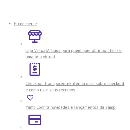
E-commerce
Loja Virtual
Artigos para quem quer abrir ou otimizar
uma loja virtual
Checkout Transparente
Entenda mais sobre checkout
e como usar seus recursos
Yampi
Confira novidades e lançamentos da Yampi