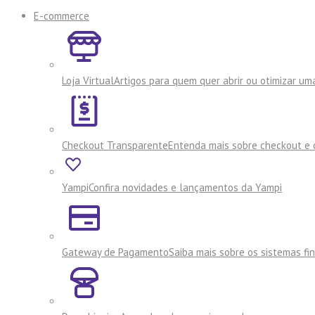
E-commerce
Loja Virtual
Artigos para quem quer abrir ou otimizar uma
Checkout Transparente
Entenda mais sobre checkout e 
Yampi
Confira novidades e lançamentos da Yampi
Gateway de Pagamento
Saiba mais sobre os sistemas f