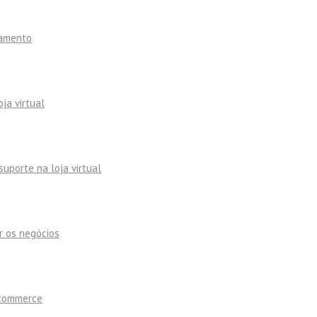
namento
ja virtual
uporte na loja virtual
r os negócios
-commerce