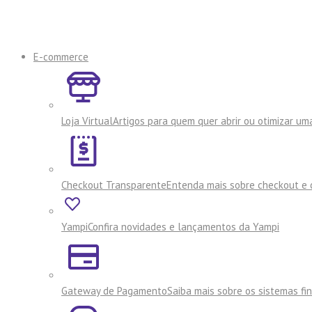
E-commerce
Loja Virtual
Artigos para quem quer abrir ou otimizar uma
Checkout Transparente
Entenda mais sobre checkout e 
Yampi
Confira novidades e lançamentos da Yampi
Gateway de Pagamento
Saiba mais sobre os sistemas f