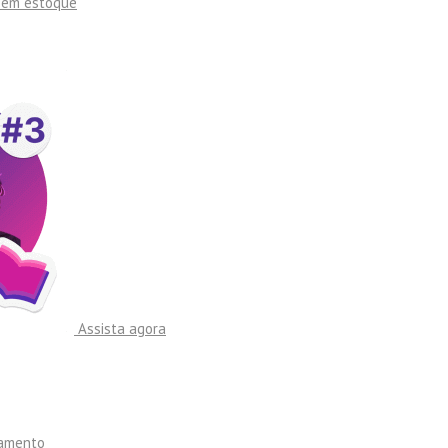
sem estoque
Assista agora
namento