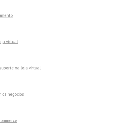
namento
ja virtual
uporte na loja virtual
r os negócios
-commerce