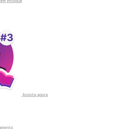
sem estoque
Assista agora
namento