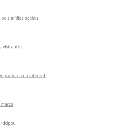
ipais mídias sociais
s visitantes
r produtos na internet
a marca
rticipou