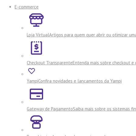
E-commerce
Loja Virtual
Artigos para quem quer abrir ou otimizar uma
Checkout Transparente
Entenda mais sobre checkout e 
Yampi
Confira novidades e lançamentos da Yampi
Gateway de Pagamento
Saiba mais sobre os sistemas f