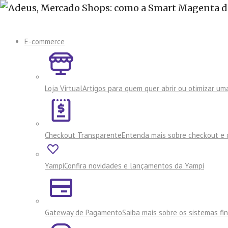
E-commerce
Loja Virtual
Artigos para quem quer abrir ou otimizar uma
Checkout Transparente
Entenda mais sobre checkout e 
Yampi
Confira novidades e lançamentos da Yampi
Gateway de Pagamento
Saiba mais sobre os sistemas f