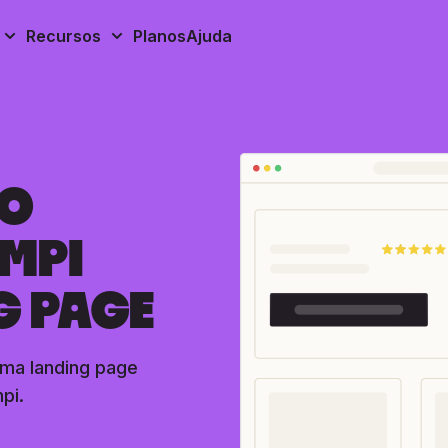
Recursos
Planos
Ajuda
 O
MPI
G PAGE
ma landing page
pi.