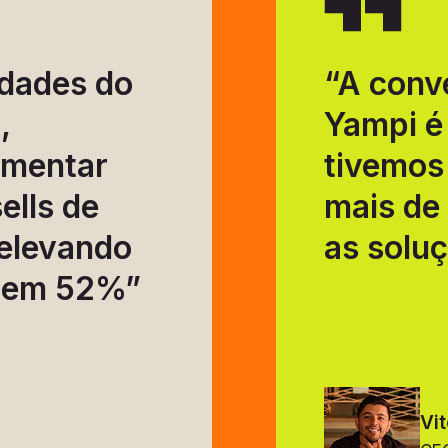
idades do
“A conv
,
Yampi é
ementar
tivemos
ells de
mais de
 elevando
as solu
o em 52%”
Vi