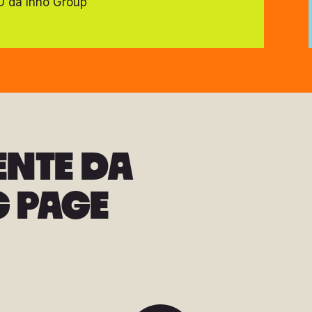
 da Inno Group
NTE DA
G PAGE