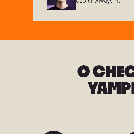
CEO da Always Fit
O CHE
YAMPI