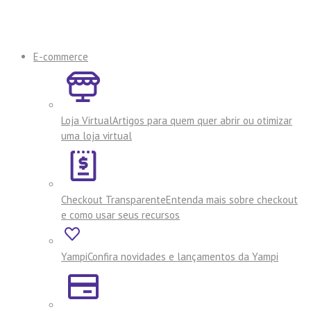
E-commerce
Loja Virtual
Artigos para quem quer abrir ou otimizar
uma loja virtual
Checkout Transparente
Entenda mais sobre checkout
e como usar seus recursos
Yampi
Confira novidades e lançamentos da Yampi