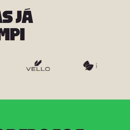
AS JÁ
MPI