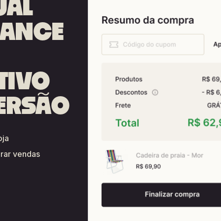
UAL
MANCE
TIVO
ERSÃO
oja
erar vendas